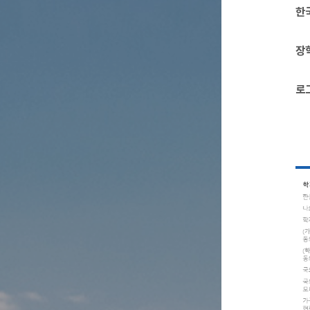
한
장
로