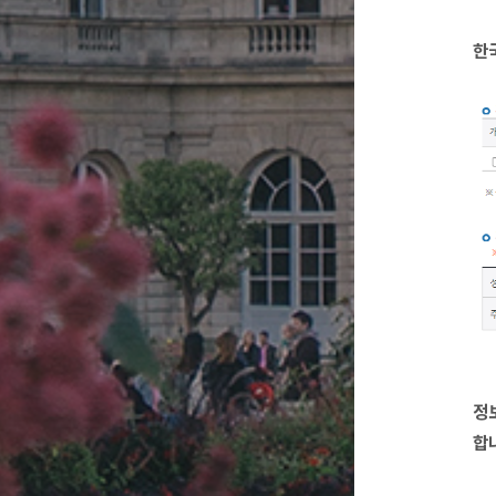
한
정
합