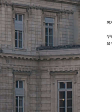
여
두
을