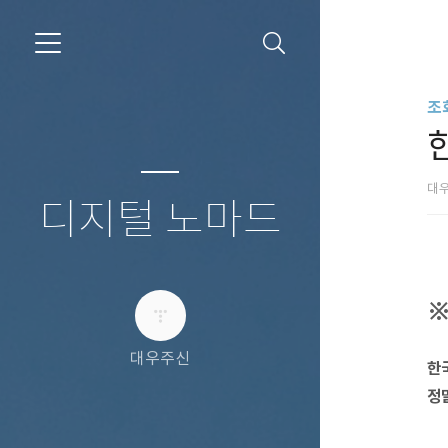
조
대
디지털 노마드
※
대우주신
한
정